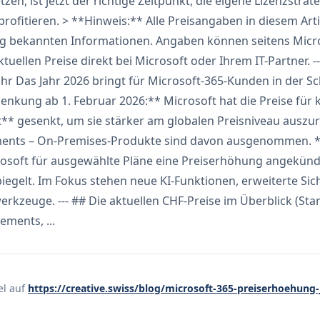
zen, ist jetzt der richtige Zeitpunkt, die eigene Lizenzstr
ofitieren. > **Hinweis:** Alle Preisangaben in diesem Art
ng bekannten Informationen. Angaben können seitens Micro
ktuellen Preise direkt bei Microsoft oder Ihrem IT-Partner. 
hr Das Jahr 2026 bringt für Microsoft-365-Kunden in der Sc
enkung ab 1. Februar 2026:** Microsoft hat die Preise für 
** gesenkt, um sie stärker am globalen Preisniveau auszuri
ments – On-Premises-Produkte sind davon ausgenommen. **2
crosoft für ausgewählte Pläne eine Preiserhöhung angekündi
iegelt. Im Fokus stehen neue KI-Funktionen, erweiterte S
rkzeuge. --- ## Die aktuellen CHF-Preise im Überblick (St
ements, ...
el auf
https://creative.swiss/blog/microsoft-365-preiserhoehung